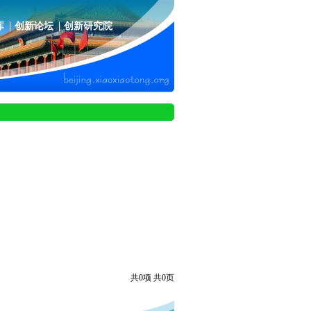
库
创新论坛
创新研究院
共0项 共0页