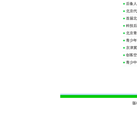
后备人
北京代
首届北
科技后
北京青
青少年
京津冀
创客空
青少中
版