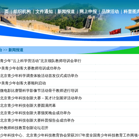
 页
组织机构
文件通知
新闻报道
网上申报
品牌活动
科普图
 >> 新闻报道
0年青少年“云上科学营活动”北京领队教师培训会举行
中美青少年创客大赛教师培训成功举办
8年北京青少年科学调查体验活动首发仪式成功举办
中美青少年创客大赛顺利启动
微电影比赛暨科学影像节活动骨干教师进行培训
届北京青少年科技创新大赛－英才计划展评活动举办
届北京青少年科技创新大赛圆满闭幕
届北京青少年科技创新大赛颁奖晚会成功举办
届北京青少年科技创新大赛科普报告会成功举办
8中外教师科技教育创新论坛召开
少年科技中心、北京青少年科技教育协会荣获2017年度全国青少年科技教育工作两项