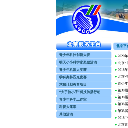
首
北京平台
青少年科技创新大赛
202
明天小小科学家奖励活动
北京•
青少年机器人竞赛
201
北京•
学科奥林匹克竞赛
青少年
求知计划教育项目
第38
“大手拉小手”科技传播行动
第38
青少年科学工作室
第38
科普大篷车
第38
其他活动
201
北京青