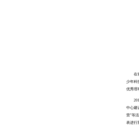
在青少
少年科
优秀理
201
中心建
营"等
表进行