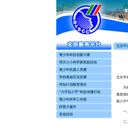
首
北京平台
青少年科技创新大赛
明天小小科学家奖励活动
青少年机器人竞赛
学科奥林匹克竞赛
北京市
求知计划教育项目
为推动
“大手拉小手”科技传播行动
激发他
青少年科学工作室
第八中
科普大篷车
一、竞
其他活动
二、