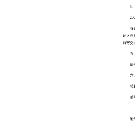
3、
200
各参赛
记入总成
前寄交
五、
请登陆中
六、联系
总裁判
邮寄地
附件