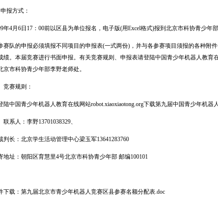
申报方式：
9年4月6日17：00前以区县为单位报名，电子版(用Excel格式)报到北京市科协青少年
队的申报必须填报不同项目的申报表(一式两份)，并与各参赛项目须报的各种附件
绩。本届竞赛进行书面申报。有关竞赛规则、申报表请登陆中国青少年机器人教育在线（robot.x
北京市科协青少年部李野老师处。
竞赛规则：
国青少年机器人教育在线网站robot.xiaoxiaotong.org下载第九届中国青少年机
人：李野13701038329、
长：北京学生活动管理中心梁玉军13641283760
址：朝阳区育慧里4号北京市科协青少年部 邮编100101
下载：
第九届北京市青少年机器人竞赛区县参赛名额分配表.doc