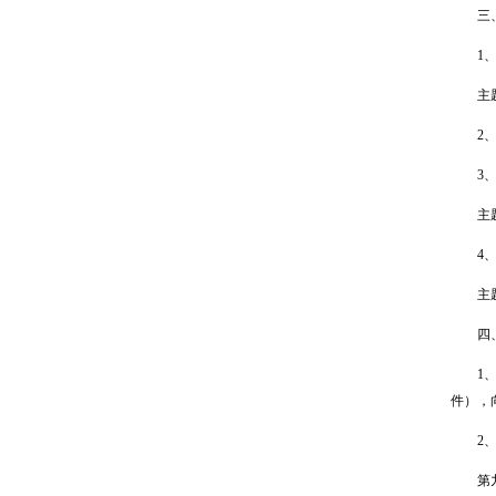
三、
1、机
主题
2、
3、F
主题
4、V
主题
四、
1、名
件），
2、
第九届