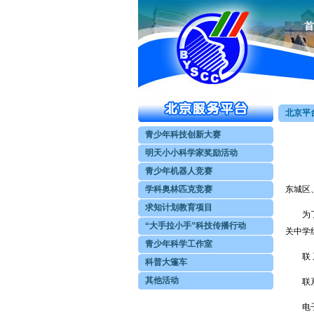
首
北京平台
青少年科技创新大赛
明天小小科学家奖励活动
青少年机器人竞赛
学科奥林匹克竞赛
东城区
求知计划教育项目
为了更
“大手拉小手”科技传播行动
关中学
青少年科学工作室
联 系
科普大篷车
其他活动
联系电话：
电子