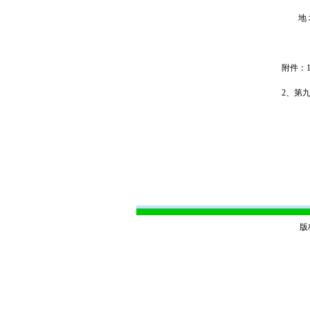
地 址
附件：
2、
第九
版