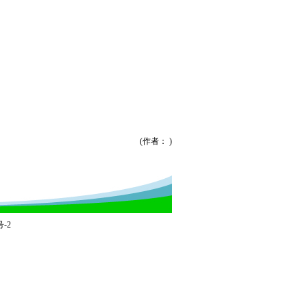
(作者： )
号-2