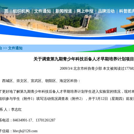
 页
组织机构
文件通知
新闻报道
网上申报
品牌活动
科普图
 >> 文件通知
关于调查第九期青少年科技后备人才早期培养计划项目
2009/3/4 北京市科协青少部 本文被阅读过1776
、西城区、崇文区、宣武区、朝阳区、海淀区科协：
好地了解第九期青少年科技后备人才早期培养计划学生进入实验室的情况，现对本
组织参与学生（附件1）填写活动情况调查表（附件2），并于3月12日（星期四）前
 人：李志红
84634991-17、13701261287
信箱：
hbrcjh@126.com