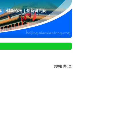
库
创新论坛
创新研究院
共0项 共0页